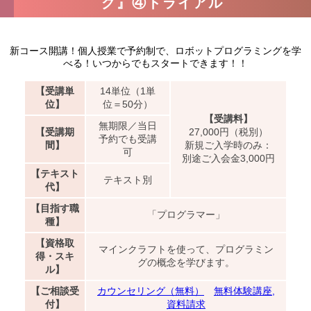
グ』④トライアル
新コース開講！個人授業で予約制で、ロボットプログラミングを学
べる！いつからでもスタートできます！！
【受講単
14単位（1単
位】
位＝50分）
【受講料】
無期限／当日
【受講期
27,000円（税別）
予約でも受講
間】
新規ご入学時のみ：
可
別途ご入会金3,000円
【テキスト
テキスト別
代】
【目指す職
「プログラマー」
種】
【資格取
マインクラフトを使って、プログラミン
得・スキ
グの概念を学びます。
ル】
【ご相談受
カウンセリング（無料）
無料体験講座,
付】
資料請求