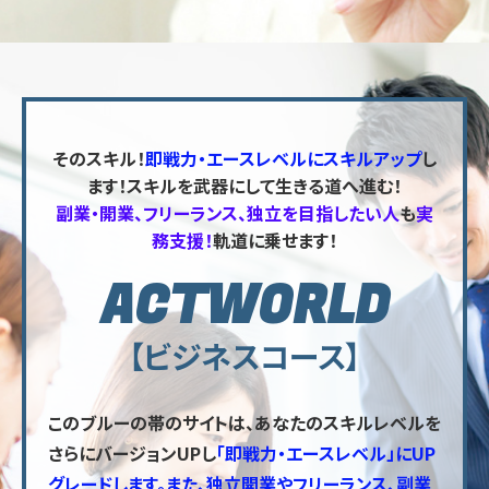
そのスキル！
即戦力・エースレベルにスキルアップ
し
ます！スキルを武器にして生きる道へ進む！
副業・開業、フリーランス、独立を目指したい人
も
実
務支援！
軌道に乗せます！
ACTWORLD
【ビジネスコース】
この
ブルーの帯のサイト
は、あなたのスキルレベルを
さらにバージョンUPし
「即戦力・エースレベル」にUP
グレードします。また、独立開業やフリーランス、副業